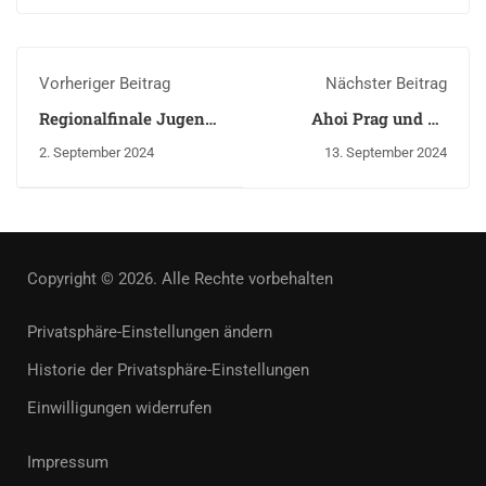
Vorheriger Beitrag
Nächster Beitrag
Regionalfinale Jugend
Ahoi Prag und na
trainiert für Olympia
viděnou Kyritz
2. September 2024
13. September 2024
Leichtathletik
Copyright © 2026. Alle Rechte vorbehalten
Privatsphäre-Einstellungen ändern
Historie der Privatsphäre-Einstellungen
Einwilligungen widerrufen
Impressum