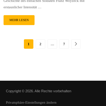
Geschichte des einfachen Soldaten Franz Woyzeck mit
erstaunlicher Intensität …
MEHR LESEN
1
2
…
7
Copyright © 2026. Alle Rechte vorbehalten
Privatsphäre-Einstellungen ändern