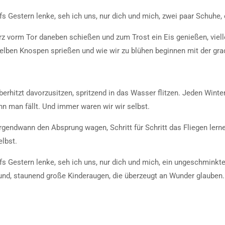
s Gestern lenke, seh ich uns, nur dich und mich, zwei paar Schuhe, 
urz vorm Tor daneben schießen und zum Trost ein Eis genießen, viel
 gelben Knospen sprießen und wie wir zu blühen beginnen mit der gr
rhitzt davorzusitzen, spritzend in das Wasser flitzen. Jeden Winte
nn man fällt. Und immer waren wir wir selbst.
rgendwann den Absprung wagen, Schritt für Schritt das Fliegen ler
elbst.
fs Gestern lenke, seh ich uns, nur dich und mich, ein ungeschmink
esund, staunend große Kinderaugen, die überzeugt an Wunder glauben