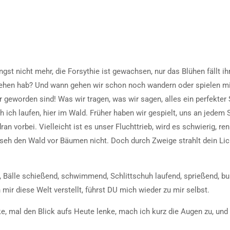
ängst nicht mehr, die Forsythie ist gewachsen, nur das Blühen fällt i
sehen hab? Und wann gehen wir schon noch wandern oder spielen 
r geworden sind! Was wir tragen, was wir sagen, alles ein perfekter
ch laufen, hier im Wald. Früher haben wir gespielt, uns an jedem St
dran vorbei. Vielleicht ist es unser Fluchttrieb, wird es schwierig, r
 seh den Wald vor Bäumen nicht. Doch durch Zweige strahlt dein Licht
 Bälle schießend, schwimmend, Schlittschuh laufend, sprießend, bu
 mir diese Welt verstellt, führst DU mich wieder zu mir selbst.
 mal den Blick aufs Heute lenke, mach ich kurz die Augen zu, und s