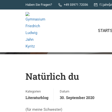
Haben Sie Fragen?
+49 33971 72036
f.l.jahn[a
STARTS
Literaturblog
Natürlich du
Kategorien
Datum
Literaturblog
30. September 2020
(für meine Schwester)