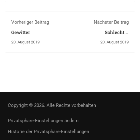
Vorheriger Beitrag
Nächster Beitrag
Gewitter
Schlechter
Musikgeschmack für
20. August 2019
20. August 2019
alle – Voll die Vielfalt
Copyright © 2026. Alle Rechte vorbehalten
Privatsphäre-Einstellungen ändern
Historie der Privatsphäre-Einstellungen