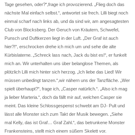
Tage gesehen, oder?“,frage ich provozierend. „Flieg doch das
nächste Mal einfach selbst.“, antwortet sie frech. Lilli biegt noch
einmal scharf nach links ab, und da sind wir, am angesagtesten
Club von Blocksberg. Der Geruch von Kräutern, Schwefel,
Punsch und Duftkerzen liegt in der Luft. „Der Graf ist auch
hier?!“, erschrocken drehe ich mich um und sehe die alte
Kürbislaterne. „Schreck lass nach, Jack du bist es!“, er funkelt
mich an. Wir unterhalten uns über belanglose Themen, als
plötzlich Lilli mich hinter sich herzog. „Ich liebe das Lied! Wir
müssen unbedingt tanzen.“,wir nähern uns der Tanzfläche. „Wer
spielt überhaupt?“, frage ich, „Casper natürlich.“. „Also ich mag
ja lieber Marteria.“, doch da fällt mir auf, welchen Casper sie
meint. Das kleine Schlossgespenst schwebt am DJ- Pult und
lässt alle Monster sich zum Takt der Musik bewegen. „Siehe
mal Kelly, das ist Graf… Graf Zahl.“, das betrunkene Monster
Frankensteins, stellt mich einem süßem Skelett vor.