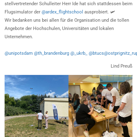
stellvertretender Schulleiter Herr Ide hat sich stattdessen beim
Flugsimulator der
@ardex_flightschool
ausprobiert. 🛩️
Wir bedanken uns bei allen für die Organisation und die tollen
Angebote der Hochschulen, Universitäten und lokalen
Unternehmen.
@unipotsdam
@th_brandenburg
@_ukrb_
@btucs
@ostprignitz_ru
Lind Preuß